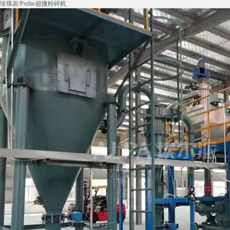
珍珠岩/Perlite超微粉碎机