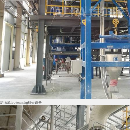
炉底渣/Bottom slag粉碎设备