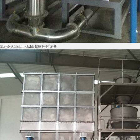
氧化钙/Calcium Oxide超微粉碎设备