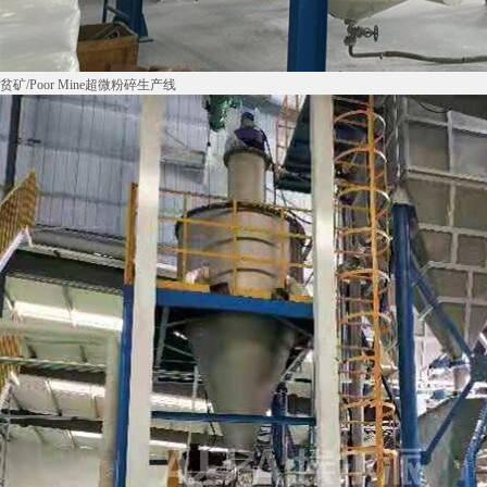
贫矿/Poor Mine超微粉碎生产线