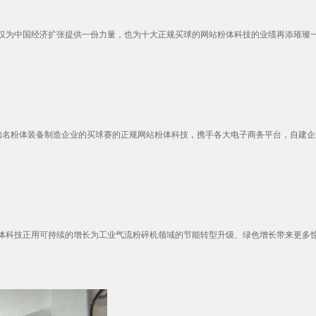
为中国经济扩张提供一份力量，也为十大正规买球的网站粉体科技的业绩再添璀璨一笔
名粉体装备制造企业的买球赛的正规网站粉体科技，携手各大电子商务平台，自建企业B
体科技正用可持续的增长为工业气流粉碎机领域的节能转型升级、绿色增长带来更多