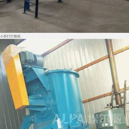
小苏打打散机