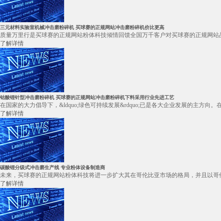
三元材料实验室机械冲击磨粉碎机 买球赛的正规网站冲击磨粉碎机价比更高
质量万里行是买球赛的正规网站粉体科技倾情回馈全国万千客户对买球赛的正规网站品牌持久
了解详情
钴酸锂针型冲击磨粉碎机 买球赛的正规网站冲击磨粉碎机下料采用行业先进工艺
在国家的大力倡导下，&ldquo;绿色可持续发展&rdquo;已是各大企业发展的主
了解详情
碳酸锂分级式冲击磨生产线 专业粉体设备制造商
未来，买球赛的正规网站粉体科技将进一步扩大其在哥伦比亚市场的格局，并且以哥伦
了解详情