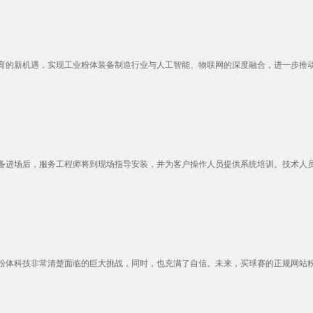
的新机遇，实现工业粉体装备制造行业与人工智能、物联网的深度融合，进一步推动工
进场后，服务工程师将到现场指导安装，并为客户操作人员提供系统培训。技术人员实
体科技非常清楚面临的巨大挑战，同时，也充满了自信。未来，买球赛的正规网站粉体科