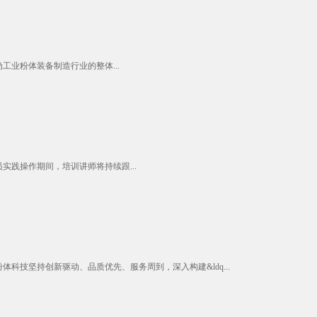
业粉体装备制造行业的整体...
践操作期间，培训讲师将持续跟...
技坚持创新驱动、品质优先、服务周到，深入构建&ldq...