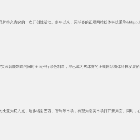
青睐的一次开创性活动。多年以来，买球赛的正规网站粉体科技秉承&ldquo;服务增值
方向。在实践智能制造的同时全面推行绿色制造，早已成为买球赛的正规网站粉体科技发展的
比亚为切入点，逐步辐射巴西、智利等市场，有望为南美市场打开新局面。同时，在粉