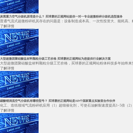
炭黑重力空气分级机原理是什么？ 买球赛的正规网站提供一对一专业超微粉碎分级机选型服务
普通气流式超微粉碎机其存在的问题是：设备制造成本高、一次性投资大、能耗高、粉体加
了解详情
大型超微团聚硅酸盐材料颗粒分级工艺价格 买球赛的正规网站为您提供行业解决方案
大型超微团聚硅酸盐材料颗粒分级工艺价格，买球赛的正规网站粉体科技多年始终来坚持&ldqu
了解详情
碳酸锂涡流空气分级机有哪些型号？ 买球赛的正规网站是169个国家重点实验室合作伙伴
化工、造纸领域气流粉碎机应用（1）超细催化剂，可使石油解裂速度提高1~5倍（2
了解详情