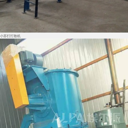
小苏打打散机