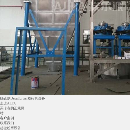
脱硫剂Desulfurizer粉碎机设备
走进ALPA
买球赛的正规网
站
客户案例
联系我们
超微粉磨设备