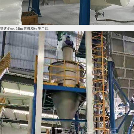
贫矿/Poor Mine超微粉碎生产线