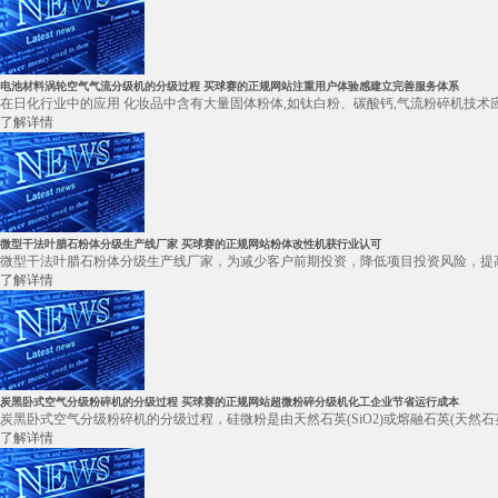
电池材料涡轮空气气流分级机的分级过程 买球赛的正规网站注重用户体验感建立完善服务体系
在日化行业中的应用 化妆品中含有大量固体粉体,如钛白粉、碳酸钙,气流粉碎机技术应
了解详情
微型干法叶腊石粉体分级生产线厂家 买球赛的正规网站粉体改性机获行业认可
微型干法叶腊石粉体分级生产线厂家，为减少客户前期投资，降低项目投资风险，提高
了解详情
炭黑卧式空气分级粉碎机的分级过程 买球赛的正规网站超微粉碎分级机化工企业节省运行成本
炭黑卧式空气分级粉碎机的分级过程，硅微粉是由天然石英(SiO2)或熔融石英(天然石
了解详情