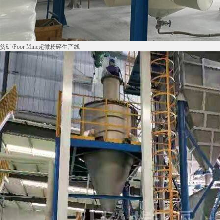
贫矿/Poor Mine超微粉碎生产线