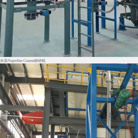
水泥/Superfine Cement粉碎机