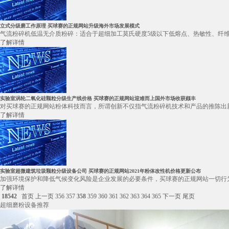
立式分级磨工作原理 买球赛的正规网站升级海外市场发展模式
气流粉碎机低温无介质粉碎：适合于超细加工莫氏硬度5级以下低熔点、热敏性、纤维
了解详情
实验室涡轮二氧化硅颗粒分级生产线价格 买球赛的正规网站迎难而上国外市场收获颇丰
对买球赛的正规网站粉体科技而言，所谓创新不仅指气流粉碎机技术和产品的推陈出新
了解详情
实验室超微建筑垃圾颗粒分级设备公司 买球赛的正规网站2021年粉体改性机价格更新公布
加强环境保护和降低气候变化风险是企业发展的必要条件，买球赛的正规网站一切行为意识均
了解详情
18542
首页
上一页
356
357
358
359
360
361
362
363
364
365
下一页
尾页
超细磨粉设备推荐