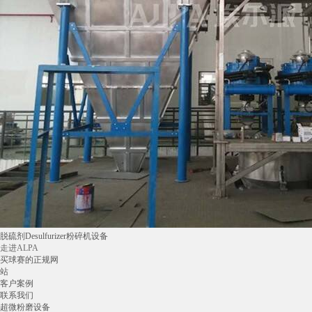
脱硫剂Desulfurizer粉碎机设备
走进ALPA
买球赛的正规网
站
客户案例
联系我们
超微粉磨设备