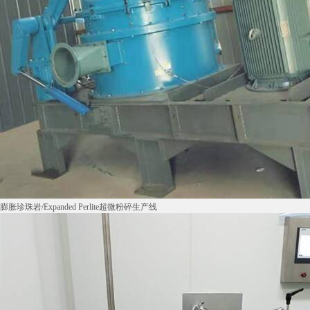
膨胀珍珠岩/Expanded Perlite超微粉碎生产线