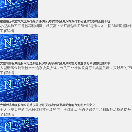
碳酸锂卧式空气气流粉体分级机供应 买球赛的正规网站粉体改性机成功热销全国各地
小型实验室气流粉碎机细度、精度高：最细能做到D50=0.3微米左右，同时精度能控
了解详情
大型研磨金属硅粉末分选系统多少钱 买球赛的正规网站全方面解读粉体改性机报价单
大型研磨金属硅粉末分选系统多少钱，作为工业粉体装备行业典型代表，买球赛的正规
了解详情
大型射流陶瓷粉细粉分选仪器公司 买球赛的正规网站拥有良好的企业文化
十大正规买球的网站粉体科技始终坚信，全球化品牌的基础是产品和服务品质的提升，
了解详情