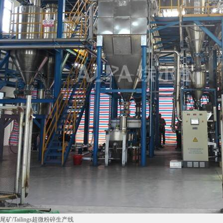
尾矿/Tailings超微粉碎生产线