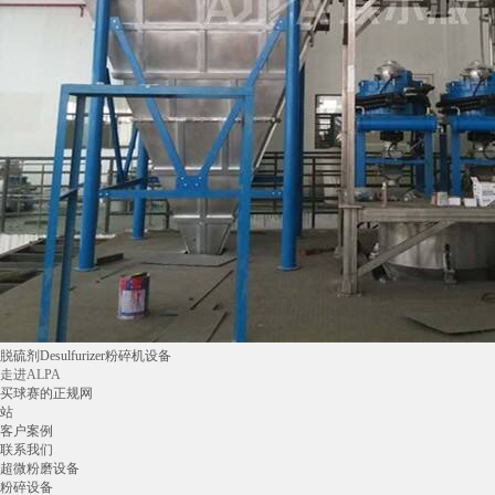
脱硫剂Desulfurizer粉碎机设备
走进ALPA
买球赛的正规网
站
客户案例
联系我们
超微粉磨设备
粉碎设备