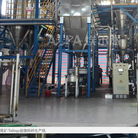
尾矿/Tailings超微粉碎生产线