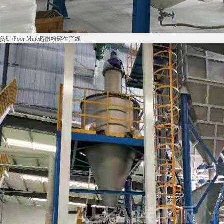
贫矿/Poor Mine超微粉碎生产线