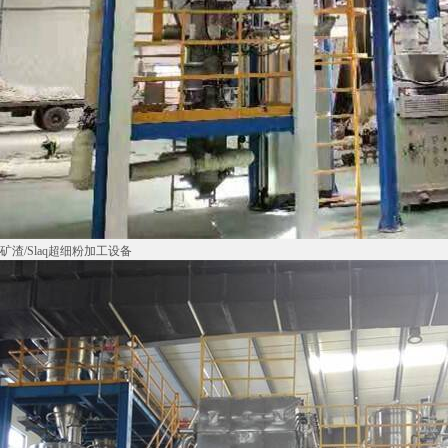
矿渣/Slaq超细粉加工设备