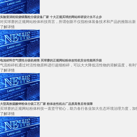
实验室涡轮轻烧镁颗粒分级设备厂家 十大正规买球的网站科研设计永不止步
对买球赛的正规网站粉体科技而言，所谓创新不仅指粉体装备技术和产品的推陈出新，
了解详情
电池材料空气惯性分级机销售 买球赛的正规网站粉体改性机安全性能再升级
气流粉碎机通过对活性物原料进行超细粉碎，可以大大降低活性物的溶解温度，有利于活
了解详情
大型高效硫酸钾粉体分级工艺厂家 粉体改性机出厂品质高售后有保障
买球赛的正规网站粉体科技一直坚守初心，助力各行各业加大生态环境治理力度，加快产
了解详情