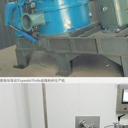
膨胀珍珠岩/Expanded Perlite超微粉碎生产线