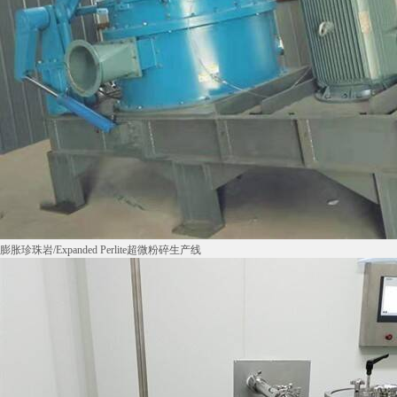
膨胀珍珠岩/Expanded Perlite超微粉碎生产线