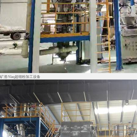
矿渣/Slaq超细粉加工设备