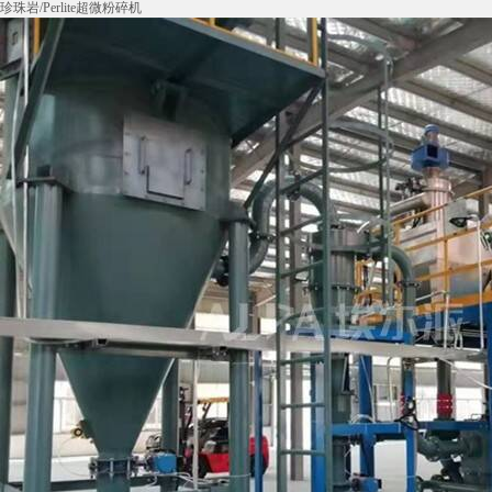
珍珠岩/Perlite超微粉碎机