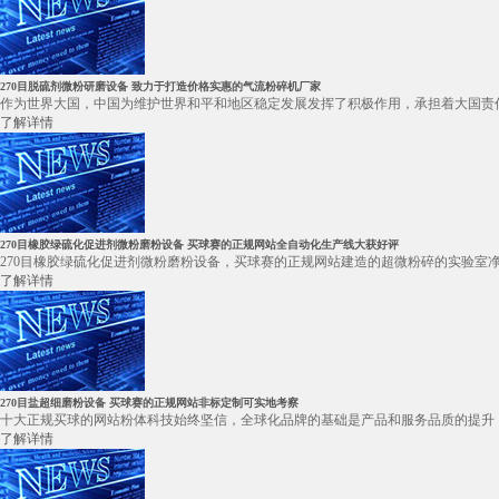
270目脱硫剂微粉研磨设备 致力于打造价格实惠的气流粉碎机厂家
作为世界大国，中国为维护世界和平和地区稳定发展发挥了积极作用，承担着大国责任
了解详情
270目橡胶绿硫化促进剂微粉磨粉设备 买球赛的正规网站全自动化生产线大获好评
270目橡胶绿硫化促进剂微粉磨粉设备，买球赛的正规网站建造的超微粉碎的实验室
了解详情
270目盐超细磨粉设备 买球赛的正规网站非标定制可实地考察
十大正规买球的网站粉体科技始终坚信，全球化品牌的基础是产品和服务品质的提升，
了解详情