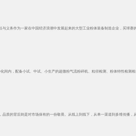
与义务作为一家在中国经济浪潮中发展起来的大型工业粉体装备制造企业，买球赛的正
净化间内，配备小试、中试、小生产的超微粉气流粉碎机、粒径检测、粉体特性检测相关
品质的背后则是对市场保有的一份敬畏。从线上到线下，从单一渠道到多维传播，从国