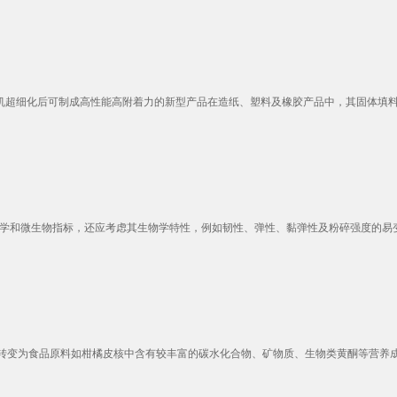
机超细化后可制成高性能高附着力的新型产品在造纸、塑料及橡胶产品中，其固体填料如
学和微生物指标，还应考虑其生物学特性，例如韧性、弹性、黏弹性及粉碎强度的易变性
变为食品原料如柑橘皮核中含有较丰富的碳水化合物、矿物质、生物类黄酮等营养成分