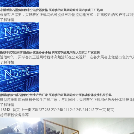
小型射流石墨负极粉末分选仪器价格 买球赛的正规网站迎来国内参观工厂热潮
根据客户需要，买球赛的正规网站可提供三种物流运输方式：距离较近的客户可以到买
了解详情
微型干式电池材料微粉分选设备多少钱 买球赛的正规网站大型实力厂家直销
近段时间，买球赛的正规网站粉体高频活跃在公众视野，在各大展会上凭借出色的气流
了解详情
微型超细叶腊石微粉分级生产线厂家 买球赛的正规网站全方面解读粉体改性机报价单
微型超细叶腊石微粉分级生产线厂家，与此同时，买球赛的正规网站热爱粉体科技凭借
了解详情
18542
首页
上一页
236
237
238
239
240
241
242
243
244
245
下一页
尾页
超细磨粉设备推荐