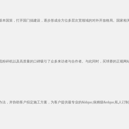
国策，打开国门搞建设，逐步形成全方位多层次宽领域的对外开放格局。国家相关领导也曾
粉碎机以及高质量的口碑吸引了众多来访者与合作者。与此同时，买球赛的正规网站服
助客户拟定施工方案，为客户提供最专业的&ldquo;保姆级&rdquo;私人订制服务