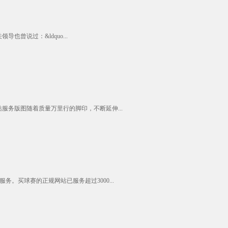
说过：&ldquo...
务版图随着质量万里行的脚印，不断延伸...
。买球赛的正规网站已服务超过3000...