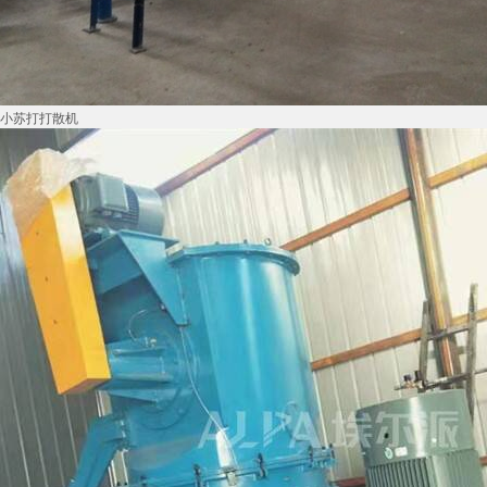
小苏打打散机