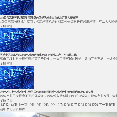
150目气流粉碎机供应商 买球赛的正规网站全自动化生产线大获好评
150目气流粉碎机供应商，气流粉碎机通过对活性物原料进行超细粉碎，可以大大降
了解详情
买球赛的正规网站60目气流粉碎机生产线 定制化生产，不花冤枉钱
锂电正极材料专用气流粉碎分级设备，十大正规买球的网站主要由三大产品，十多个系
了解详情
300电池材料气流粉碎机原理 买球赛的正规网站气流粉碎机畅销国内市场口碑优异
粉体产业的发展离不开粉体设备，粉体设备特别是超细粉碎设备在粉体产业发展中发挥
了解详情
18542
首页
上一页
1261
1262
1263
1264
1265
1266
1267
1268
1269
1270
下一页
尾页
超细磨粉设备推荐