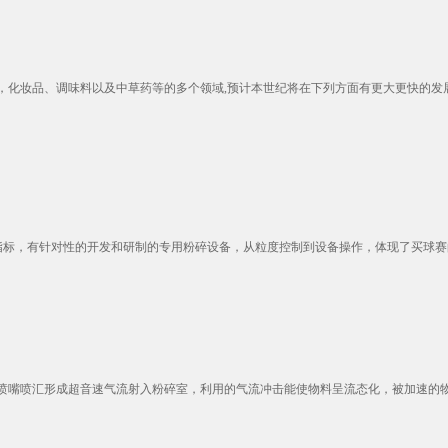
，化妆品、调味料以及中草药等的多个领域,预计本世纪将在下列方面有更大更快的发
针对性的开发和研制的专用粉碎设备，从粒度控制到设备操作，体现了买球赛的正规网站公司
嘴喷汇形成超音速气流射入粉碎室，利用的气流冲击能使物料呈流态化，被加速的物料