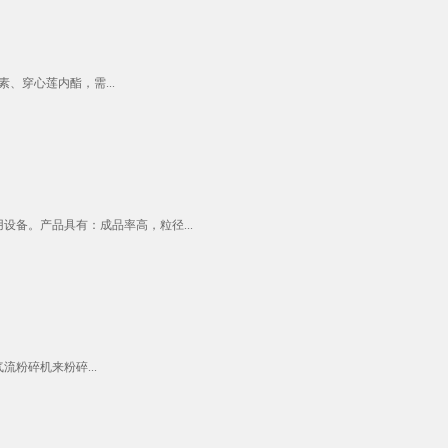
、穿心莲内酯，需...
备。产品具有：成品率高，粒径...
粉碎机来粉碎...