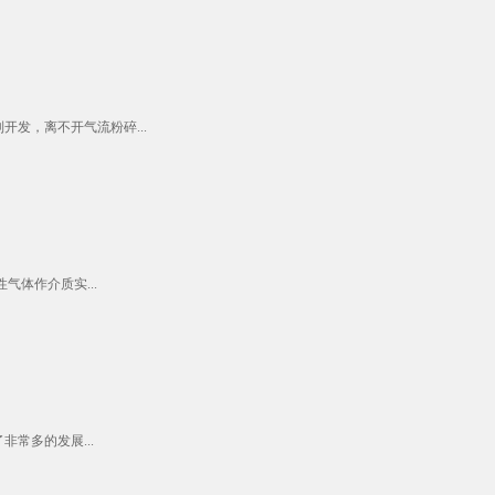
发，离不开气流粉碎...
体作介质实...
常多的发展...