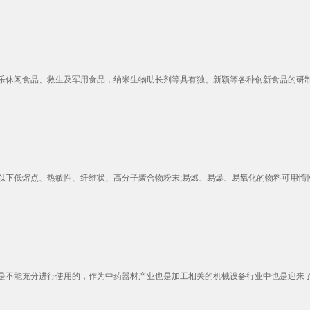
乐休闲食品、救生及军用食品，纳米生物助长剂等具有独、新颖等各种创新食品的研制开
以下低熔点、热敏性、纤维状、高分子聚合物粉末;易燃、易爆、易氧化的物料可用惰性气
不能充分进行使用的，作为中药器材产业也是加工相关的机械设备行业中也是迎来了非