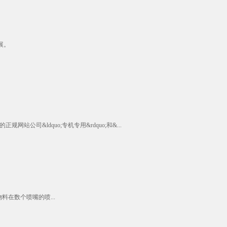
展。
&ldquo;专机专用&rdquo;和&...
在数个喷嘴的喷...