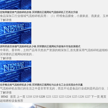
定制草酸亚铁气流粉碎机价格 买球赛的正规网站气流粉碎机工艺再次升级
食品深加工行业领域气流粉碎机应用：（1）纤维食品膳食，小麦麸皮、燕麦皮、玉米
了解详情
原料药曲安奈德气流粉碎机多少钱 买球赛的正规网站升级海外市场发展模式
中草药、香辛料，土特产品等天然农产资源的精深加工,首先要采用气流粉碎机超细粉
买球赛的正规网站研发的...
了解详情
化学氧化锆气流粉碎机多少钱 买球赛的正规网站与众多化工企业实现合作共赢
气流粉碎机在我们的生活之中是非常常见的，而且不论是食品行业或则是药品行业、冶
了解详情
18542
首页
上一页
1218
1219
1220
1221
1222
1223
1224
1225
1226
1227
下一页
尾页
超细磨粉设备推荐