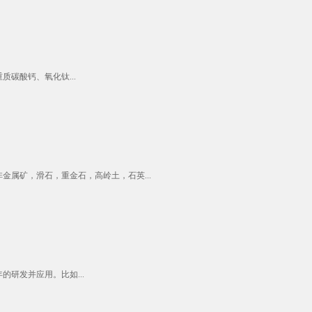
碳酸钙、氧化钛...
属矿，滑石，重金石，高岭土，石英...
研发并应用。比如...