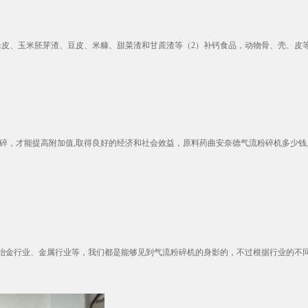
皮、玉米胚芽渣、豆皮、米糠、甜菜渣和甘蔗渣等（2）补钙食品，动物骨、壳、皮等通
碎，才能提高附加值,取得良好的经济和社会效益，原料药曲安奈德气流粉碎机多少钱
金行业、金属行业等，我们都是能够见到气流粉碎机的身影的，不过根据行业的不同，