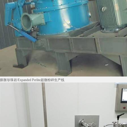
膨胀珍珠岩/Expanded Perlite超微粉碎生产线