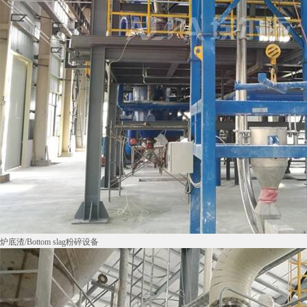
炉底渣/Bottom slag粉碎设备