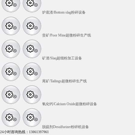
炉底渣/Bottom slag粉碎设备
贫矿/Poor Mine超微粉碎生产线
矿渣/Slaq超细粉加工设备
尾矿/Tailings超微粉碎生产线
氧化钙/Calcium Oxide超微粉碎设备
脱硫剂Desulfurizer粉碎机设备
24小时咨询热线：
13061397961