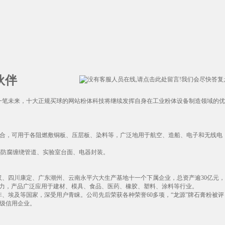
伙伴
一笔未来，十大正规买球的网站粉体科技将继续发挥自身在工业粉体设备制造领域的优
配合，可用于各阻燃敷铜板、压层板、染料等，广泛地用于航空、造船、电子和无线电
热防腐缠绕管道、实验室台面、电器封装。
汉、四川康定、广东潮州、云南永平六大生产基地十一个下属企业，总资产逾30亿元，
能力，产品广泛应用于建材、模具、食品、医药、橡胶、塑料、涂料等行业。
埃及等国家，深受用户青睐。公司先后荣获各种荣誉60多项，“龙源”牌石膏粉被评
A级信用企业。