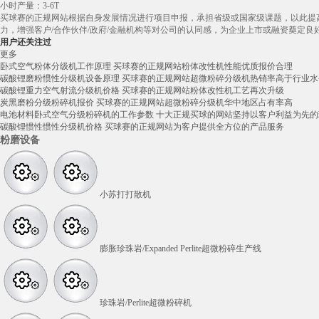
小时产量：3-6T
买球赛的正规网站根据自身发展情况进行项目申报，承担省级或国家级课题，以此提
力，增强客户/合作伙伴/政府/金融机构等对公司的认同感，为企业上市或融资奠定良
用户还关注过
更多
卧式空气粉体分级机工作原理 买球赛的正规网站粉体改性机性能优质报价合理
碳酸锂磨粉惯性分级机设备原理 买球赛的正规网站超微粉碎分级机热销率高于行业水
碳酸锂重力空气射流分级机价格 买球赛的正规网站粉体改性机工艺再次升级
炭黑磨粉分级粉碎机报价 买球赛的正规网站超微粉碎分级机华中地区占有率高
电池材料卧式空气分级粉碎机的工作参数 十大正规买球的网站坚持以客户利益为先的
碳酸锂惯性惯性分级机价格 买球赛的正规网站为客户提供全方位的产品服务
粉磨设备
小苏打打散机
膨胀珍珠岩/Expanded Perlite超微粉碎生产线
珍珠岩/Perlite超微粉碎机