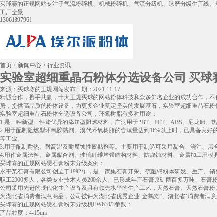
买球赛的正规网站专注于气流粉碎机、机械粉碎机、气流分级机、球磨分级生产线、
工厂全景
13061397961
首页
>
新闻中心
>
行业资讯
实验室超细重晶石粉体分选设备公司 买球
来源：买球赛的正规网站
发布日期：2021-11-17
精诚合作，携手共赢，十大正规买球的网站粉体科技和众多知名企业的成功合作，不
势，提供高品质的粉体设备，为更多企业奠定坚实的发展基石，实验室超细重晶石粉
实验室超细重晶石粉体分选设备公司，环氧树脂有多种用途：
1.是一种新型、性能优异的添加型阻燃材料，广泛用于PBT、PET、ABS、尼龙66
2.用于配制阻燃型环氧胶黏剂。溴代环氧树脂的含溴量达到16%以上时，已具备良
等工业。
3.用于配制耐热、耐高温及耐腐蚀性胶黏剂等。主要用于制造可采用黏合、浇注、
4.用作金属涂料、金属黏合剂、玻璃纤维增强结构材料、防腐蚀材料、金属加工用模
买球赛的正规网站硬石膏粉末分级案例：
永平某石膏有限公司创立于1992年，是一家集石膏开采、硫酸钙粉体研发、生产、
职工2000多人，各类专业技术人员200余人。已形成年产石膏原矿两百多万吨、
公司采用先进的现代化生产设备及具有领先水平的生产工艺，天然石膏、天然石膏粉、
为湖北省消费者满意商品，公司被评为湖北省优秀企业“金鹤奖”、湖北省“消费者满意
买球赛的正规网站硬石膏粉末分级机FW630/3参数：
产品粒度：4-15um