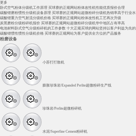
更多
卧式空气粉体分级机工作原理 买球赛的正规网站粉体改性机性能优质报价合理
碳酸锂磨粉惯性分级机设备原理 买球赛的正规网站超微粉碎分级机热销率高于行业水
碳酸锂重力空气射流分级机价格 买球赛的正规网站粉体改性机工艺再次升级
炭黑磨粉分级粉碎机报价 买球赛的正规网站超微粉碎分级机华中地区占有率高
电池材料卧式空气分级粉碎机的工作参数 十大正规买球的网站坚持以客户利益为先的
碳酸锂惯性惯性分级机价格 买球赛的正规网站为客户提供全方位的产品服务
粉磨设备
小苏打打散机
膨胀珍珠岩/Expanded Perlite超微粉碎生产线
珍珠岩/Perlite超微粉碎机
水泥/Superfine Cement粉碎机