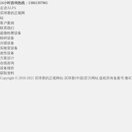
24小时咨询热线：
13061397961
走进ALPA
买球赛的正规网
站
客户案例
联系我们
超微粉磨设备
粉碎设备
分级设备
实验室设备
改性设备
方案设计
在线咨询
设备报价
获取资料
Copyright © 2010-2021 买球赛的正规网站-买球赛(中国)官方网站 版权所有
备案号:
鲁IC