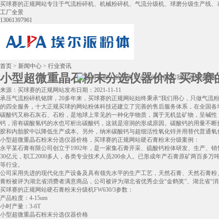
买球赛的正规网站专注于气流粉碎机、机械粉碎机、气流分级机、球磨分级生产线、
工厂全景
13061397961
首页
>
新闻中心
>
行业资讯
小型超微重晶石粉末分选仪器价格 买球赛
来源：买球赛的正规网站
发布日期：2021-11-11
承压气流粉碎机铭牌，20多年来，买球赛的正规网站始终秉承“我们用心，只做气流
的四全服务，十大正规买球的网站粉体科技还建立了完善的售后服务体系，在全国各
碳酸钙又称石灰石、石粉，是地球上常见的一种化学物质，属于无机盐矿物，呈碱性
钙，溶有碳酸氢钙的水也可析出碳酸钙，这就是溶洞的形成原因。碳酸钙的用量不断提
胶和内胎胶中以降低生产成本。另外，纳米碳酸钙与超细活性氧化锌并用替代普通氧
小型超微重晶石粉末分选仪器价格，买球赛的正规网站硬石膏粉末分级案例：
永平某石膏有限公司创立于1992年，是一家集石膏开采、硫酸钙粉体研发、生产、
30亿元，职工2000多人，各类专业技术人员200余人。已形成年产石膏原矿两
等行业。
公司采用先进的现代化生产设备及具有领先水平的生产工艺，天然石膏、天然石膏粉、
膏粉被评为湖北省消费者满意商品，公司被评为湖北省优秀企业“金鹤奖”、湖北省“消
买球赛的正规网站硬石膏粉末分级机FW630/3参数：
产品粒度：4-15um
小时产量：3-6T
小型超微重晶石粉末分选仪器价格