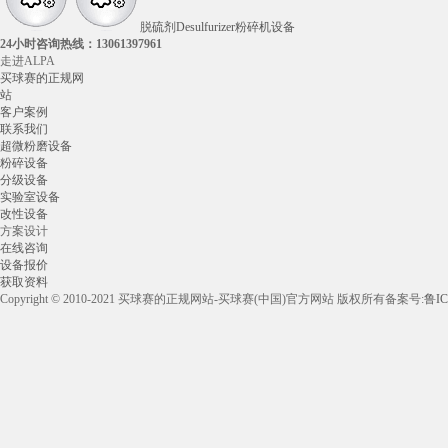
脱硫剂Desulfurizer粉碎机设备
24小时咨询热线：
13061397961
走进ALPA
买球赛的正规网
站
客户案例
联系我们
超微粉磨设备
粉碎设备
分级设备
实验室设备
改性设备
方案设计
在线咨询
设备报价
获取资料
Copyright © 2010-2021 买球赛的正规网站-买球赛(中国)官方网站 版权所有
备案号:
鲁IC