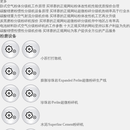
更多
卧式空气粉体分级机工作原理 买球赛的正规网站粉体改性机性能优质报价合理
碳酸锂磨粉惯性分级机设备原理 买球赛的正规网站超微粉碎分级机热销率高于行业水
碳酸锂重力空气射流分级机价格 买球赛的正规网站粉体改性机工艺再次升级
炭黑磨粉分级粉碎机报价 买球赛的正规网站超微粉碎分级机华中地区占有率高
电池材料卧式空气分级粉碎机的工作参数 十大正规买球的网站坚持以客户利益为先的
碳酸锂惯性惯性分级机价格 买球赛的正规网站为客户提供全方位的产品服务
粉磨设备
小苏打打散机
膨胀珍珠岩/Expanded Perlite超微粉碎生产线
珍珠岩/Perlite超微粉碎机
水泥/Superfine Cement粉碎机