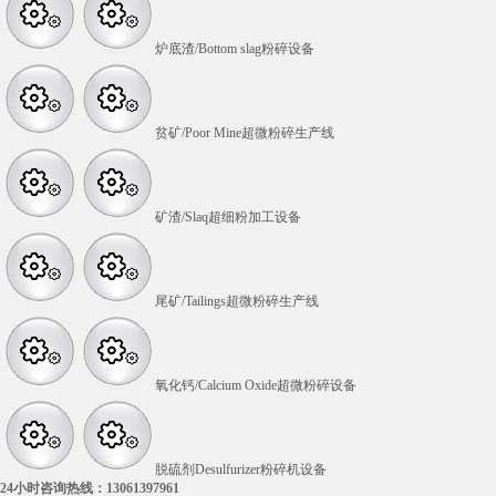
炉底渣/Bottom slag粉碎设备
贫矿/Poor Mine超微粉碎生产线
矿渣/Slaq超细粉加工设备
尾矿/Tailings超微粉碎生产线
氧化钙/Calcium Oxide超微粉碎设备
脱硫剂Desulfurizer粉碎机设备
24小时咨询热线：
13061397961