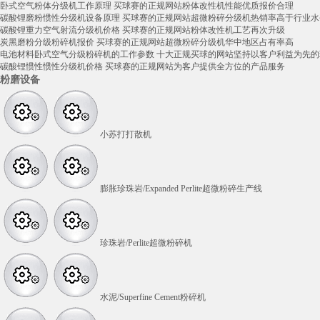
卧式空气粉体分级机工作原理 买球赛的正规网站粉体改性机性能优质报价合理
碳酸锂磨粉惯性分级机设备原理 买球赛的正规网站超微粉碎分级机热销率高于行业水
碳酸锂重力空气射流分级机价格 买球赛的正规网站粉体改性机工艺再次升级
炭黑磨粉分级粉碎机报价 买球赛的正规网站超微粉碎分级机华中地区占有率高
电池材料卧式空气分级粉碎机的工作参数 十大正规买球的网站坚持以客户利益为先的
碳酸锂惯性惯性分级机价格 买球赛的正规网站为客户提供全方位的产品服务
粉磨设备
小苏打打散机
膨胀珍珠岩/Expanded Perlite超微粉碎生产线
珍珠岩/Perlite超微粉碎机
水泥/Superfine Cement粉碎机