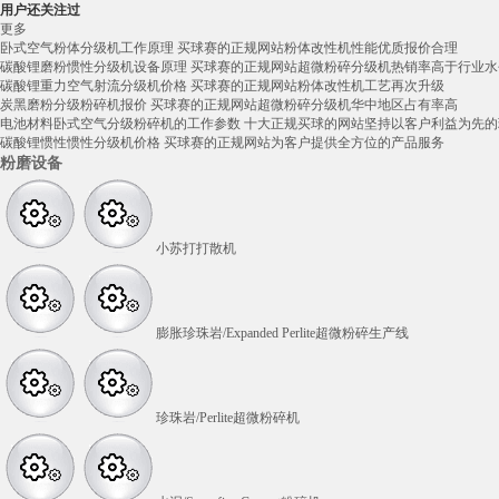
用户还关注过
更多
卧式空气粉体分级机工作原理 买球赛的正规网站粉体改性机性能优质报价合理
碳酸锂磨粉惯性分级机设备原理 买球赛的正规网站超微粉碎分级机热销率高于行业水
碳酸锂重力空气射流分级机价格 买球赛的正规网站粉体改性机工艺再次升级
炭黑磨粉分级粉碎机报价 买球赛的正规网站超微粉碎分级机华中地区占有率高
电池材料卧式空气分级粉碎机的工作参数 十大正规买球的网站坚持以客户利益为先的
碳酸锂惯性惯性分级机价格 买球赛的正规网站为客户提供全方位的产品服务
粉磨设备
小苏打打散机
膨胀珍珠岩/Expanded Perlite超微粉碎生产线
珍珠岩/Perlite超微粉碎机