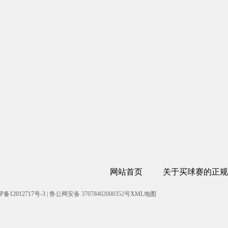
网站首页
关于买球赛的正规
P备12012717号-3
| 鲁公网安备 37078402000352号
XML地图