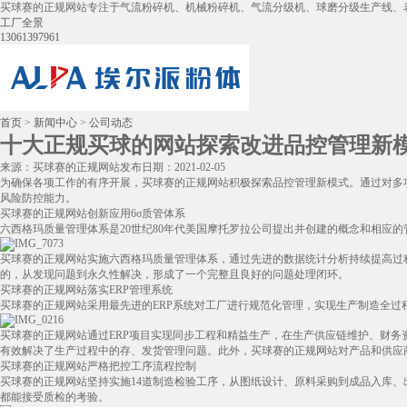
买球赛的正规网站专注于气流粉碎机、机械粉碎机、气流分级机、球磨分级生产线、
工厂全景
13061397961
首页
>
新闻中心
>
公司动态
十大正规买球的网站探索改进品控管理新
来源：买球赛的正规网站
发布日期：2021-02-05
为确保各项工作的有序开展，买球赛的正规网站积极探索品控管理新模式。通过对多
风险防控能力。
买球赛的正规网站创新应用6σ质管体系
六西格玛质量管理体系是20世纪80年代美国摩托罗拉公司提出并创建的概念和相应
买球赛的正规网站实施六西格玛质量管理体系，通过先进的数据统计分析持续提高过
的，从发现问题到永久性解决，形成了一个完整且良好的问题处理闭环。
买球赛的正规网站落实ERP管理系统
买球赛的正规网站采用最先进的ERP系统对工厂进行规范化管理，实现生产制造全
买球赛的正规网站通过ERP项目实现同步工程和精益生产，在生产供应链维护、财
有效解决了生产过程中的存、发货管理问题。此外，买球赛的正规网站对产品和供应
买球赛的正规网站严格把控工序流程控制
买球赛的正规网站坚持实施14道制造检验工序，从图纸设计、原料采购到成品入库
都能接受质检的考验。