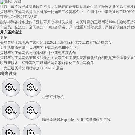
目前，该流程已取得阶段性成果，买球赛的正规网站真正保障了
粉碎设备
的高质量和
买球赛的正规网站是山东省第一批知识产权贯标企业，在同行业中率先通过了ISO90
可通过GMP和FDA认证。
能够得到各行各业的广泛认可并取得相关成就，与买球赛的正规网站10年来始终坚
守全员、全流程、全天候的S530服务承诺。只有注重可持续发展，严格要求自身
用户还关注过
更多
买球赛的正规网站与您相约IPB2021上海国际粉体加工/散料输送展览会
为生活增添美味，买球赛的正规网站亮相FIC2021
买球赛的正规网站与电池材料行业新秀再度合作
买球赛的正规网站董事长张景杰：大宗工业固废实现高值化综合利用是产业健康发展
脱硫新技术，买球赛的正规网站与多家知名化工企业再合作
十大正规买球的网站参加CIPM2021展会
粉磨设备
小苏打打散机
膨胀珍珠岩/Expanded Perlite超微粉碎生产线