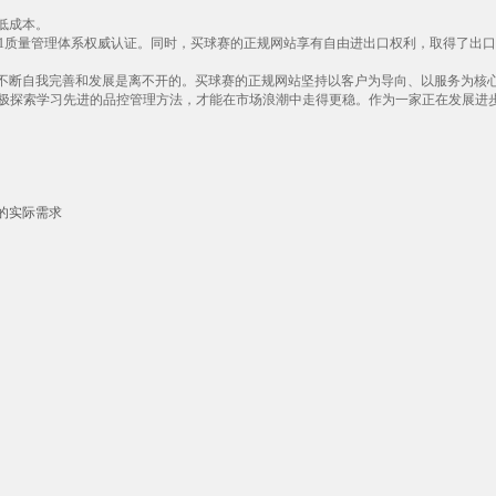
低成本。
01质量管理体系权威认证。同时，买球赛的正规网站享有自由进出口权利，取得了出口
持不断自我完善和发展是离不开的。买球赛的正规网站坚持以客户为导向、以服务为核
并积极探索学习先进的品控管理方法，才能在市场浪潮中走得更稳。作为一家正在发展
的实际需求