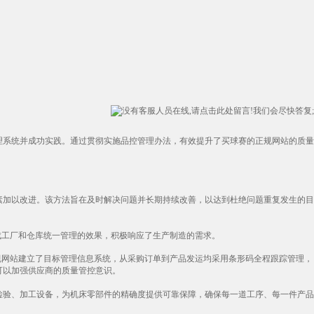
理系统并成功实践。通过贯彻实施品控管理办法，有效提升了买球赛的正规网站的质量
素加以改进。该方法旨在及时解决问题并长期持续改善，以达到杜绝问题重复发生的目
成工厂和仓库统一管理的效果，积极响应了生产制造的需求。
规网站建立了目标管理信息系统，从采购订单到产品发运均采用条形码全程跟踪管理，
可以加强供应商的质量管控意识。
检验、加工设备，为机床零部件的精确度提供可靠保障，确保每一道工序、每一件产品