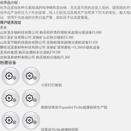
化学品介绍：
化学品是指各种元素组成的纯净物和混合物，无论是天然的还是人造的。据美国化学文摘
化学品产业经过几十年的发展，给人们的生活及相关产业带来了巨大的变化，极大地
运、管理不当造成的灾害日益严重，因此应予以高度重视。
用户还关注过
更多
山东某生物科技有限公司 购买秸秆类纤维粉末超细分级设备FL600
浙江某矿业有限公司 采购矿山石粉分级机FL360
山东某节能科技股份有限公司 采购粉煤灰超微分级机设备FL450
攀枝花某新材料科技有限公司 采购矿渣球磨机+FL360分级机设备
某高科集团 购买金属粉末分选机FW200
吉林某新材料有限公司 购买铁粉分级机FL360
粉磨设备
小苏打打散机
膨胀珍珠岩/Expanded Perlite超微粉碎生产线
珍珠岩/Perlite超微粉碎机