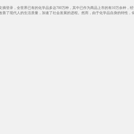
登录，全世界已有的化学品多达700万种，其中已作为商品上市的有10万余种，经常
改善了现代人的生活质量，加速了社会发展的进程。然而，由于化学品自身的特性，