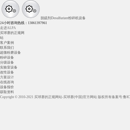
脱硫剂Desulfurizer粉碎机设备
24小时咨询热线：
13061397961
走进ALPA
买球赛的正规网
站
客户案例
联系我们
超微粉磨设备
粉碎设备
分级设备
实验室设备
改性设备
方案设计
在线咨询
设备报价
获取资料
Copyright © 2010-2021 买球赛的正规网站-买球赛(中国)官方网站 版权所有
备案号:
鲁IC