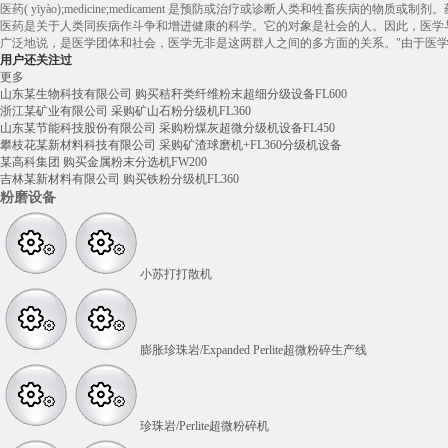
医药( yīyào);medicine;medicament 是预防或治疗或诊断人类和
医药是关于人类同疾病作斗争和增进健康的科学。它的对象是社会的人。因此，医学与
广泛地说，是医学团体和社会，医学无非是这两群人之间的多方面的关系。"由于医
用户还关注过
更多
山东某生物科技有限公司 购买秸秆类纤维粉末超细分级设备FL600
浙江某矿业有限公司 采购矿山石粉分级机FL360
山东某节能科技股份有限公司 采购粉煤灰超微分级机设备FL450
攀枝花某新材料科技有限公司 采购矿渣球磨机+FL360分级机设备
某高科集团 购买金属粉末分选机FW200
吉林某新材料有限公司 购买铁粉分级机FL360
粉磨设备
小苏打打散机
膨胀珍珠岩/Expanded Perlite超微粉碎生产线
珍珠岩/Perlite超微粉碎机