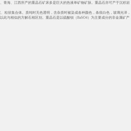
西、青海、江西所产的重晶石矿床多是巨大的热液单矿物矿脉。重晶石亦可产于沉积岩
状、粒状集合体。质纯时无色透明，含杂质时被染成各种颜色，条痕白色，玻璃光泽，
，并以此与相似的方解石相区别。重晶石是以硫酸钡（BaSO4）为主要成分的非金属矿产