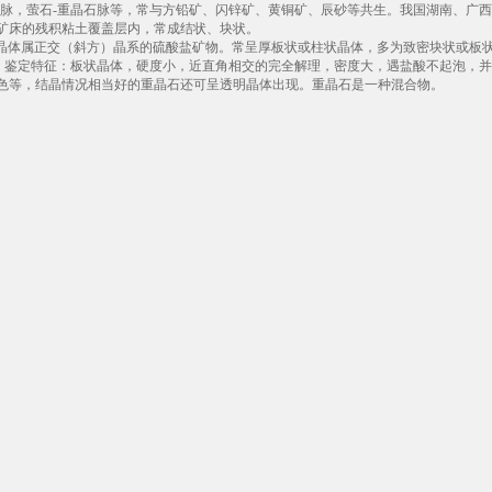
石脉，萤石-重晶石脉等，常与方铅矿、闪锌矿、黄铜矿、辰砂等共生。我国湖南、广
矿床的残积粘土覆盖层内，常成结状、块状。
，晶体属正交（斜方）晶系的硫酸盐矿物。常呈厚板状或柱状晶体，多为致密块状或板
～4.6。鉴定特征：板状晶体，硬度小，近直角相交的完全解理，密度大，遇盐酸不起泡
色等，结晶情况相当好的重晶石还可呈透明晶体出现。重晶石是一种混合物。