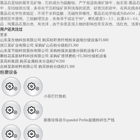
重晶石是钡的最常见矿物，它的成分为硫酸钡。产于低温热液矿脉中，如石英-重晶
中，呈结核状出现，多存在于沉积锰矿床和浅海的泥质、砂质沉积岩中。在风化残余
重晶石化学性质稳定，不溶于水和盐酸，无磁性和毒性。重晶石化学组成为BaSO4
透明至半透明。三组解理完全，夹角等于或近于90°。摩氏硬度3～3.5，比重4.0
品，纯重晶石显白色、有光泽，由于杂质及混入物的影响也常呈灰色、浅红色、浅黄
用户还关注过
更多
山东某生物科技有限公司 购买秸秆类纤维粉末超细分级设备FL600
浙江某矿业有限公司 采购矿山石粉分级机FL360
山东某节能科技股份有限公司 采购粉煤灰超微分级机设备FL450
攀枝花某新材料科技有限公司 采购矿渣球磨机+FL360分级机设备
某高科集团 购买金属粉末分选机FW200
吉林某新材料有限公司 购买铁粉分级机FL360
粉磨设备
小苏打打散机
膨胀珍珠岩/Expanded Perlite超微粉碎生产线