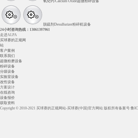
氧化钙/Calcium Oxide超微粉碎设备
脱硫剂Desulfurizer粉碎机设备
24小时咨询热线：
13061397961
走进ALPA
买球赛的正规网
站
客户案例
联系我们
超微粉磨设备
粉碎设备
分级设备
实验室设备
改性设备
方案设计
在线咨询
设备报价
获取资料
Copyright © 2010-2021 买球赛的正规网站-买球赛(中国)官方网站 版权所有
备案号:
鲁IC