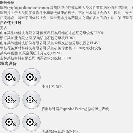
医药介绍：
医药( yīyào);medicine;medicament 是预防或治疗或诊断人类和
医药是关于人类同疾病作斗争和增进健康的科学。它的对象是社会的人。因此，医学与
广泛地说，是医学团体和社会，医学无非是这两群人之间的多方面的关系。"由于医
用户还关注过
更多
山东某生物科技有限公司 购买秸秆类纤维粉末超细分级设备FL600
浙江某矿业有限公司 采购矿山石粉分级机FL360
山东某节能科技股份有限公司 采购粉煤灰超微分级机设备FL450
攀枝花某新材料科技有限公司 采购矿渣球磨机+FL360分级机设备
某高科集团 购买金属粉末分选机FW200
吉林某新材料有限公司 购买铁粉分级机FL360
粉磨设备
小苏打打散机
膨胀珍珠岩/Expanded Perlite超微粉碎生产线
珍珠岩/Perlite超微粉碎机