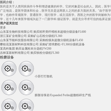
医药介绍：
医药是关于人类同疾病作斗争和增进健康的科学。它的对象是社会的人。因此，医学与
广泛地说，是医学团体和社会，医学无非是这两群人之间的多方面的关系。"由于医
学，也称作常规医学、普通医学、现行医学，或主流医学。西医之外的医学则被称为
学，近十几年来医学领域兴起了一门新学科:循证医学。就是充分寻求可信的临床证
用户还关注过
更多
山东某生物科技有限公司 购买秸秆类纤维粉末超细分级设备FL600
浙江某矿业有限公司 采购矿山石粉分级机FL360
山东某节能科技股份有限公司 采购粉煤灰超微分级机设备FL450
攀枝花某新材料科技有限公司 采购矿渣球磨机+FL360分级机设备
某高科集团 购买金属粉末分选机FW200
吉林某新材料有限公司 购买铁粉分级机FL360
粉磨设备
小苏打打散机
膨胀珍珠岩/Expanded Perlite超微粉碎生产线