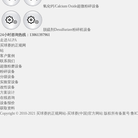
氧化钙/Calcium Oxide超微粉碎设备
脱硫剂Desulfurizer粉碎机设备
24小时咨询热线：
13061397961
走进ALPA
买球赛的正规网
站
客户案例
联系我们
超微粉磨设备
粉碎设备
分级设备
实验室设备
改性设备
方案设计
在线咨询
设备报价
获取资料
Copyright © 2010-2021 买球赛的正规网站-买球赛(中国)官方网站 版权所有
备案号:
鲁IC