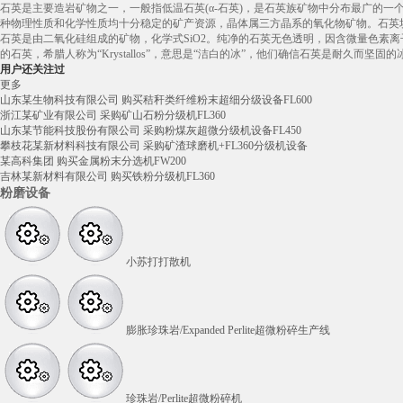
石英是主要造岩矿物之一，一般指低温石英(α-石英)，是石英族矿物中分布最广的一
种物理性质和化学性质均十分稳定的矿产资源，晶体属三方晶系的氧化物矿物。石英块又
石英是由二氧化硅组成的矿物，化学式SiO2。纯净的石英无色透明，因含微量色素
的石英，希腊人称为“Krystallos”，意思是“洁白的冰”，他们确信石英是耐久而
用户还关注过
更多
山东某生物科技有限公司 购买秸秆类纤维粉末超细分级设备FL600
浙江某矿业有限公司 采购矿山石粉分级机FL360
山东某节能科技股份有限公司 采购粉煤灰超微分级机设备FL450
攀枝花某新材料科技有限公司 采购矿渣球磨机+FL360分级机设备
某高科集团 购买金属粉末分选机FW200
吉林某新材料有限公司 购买铁粉分级机FL360
粉磨设备
小苏打打散机
膨胀珍珠岩/Expanded Perlite超微粉碎生产线
珍珠岩/Perlite超微粉碎机