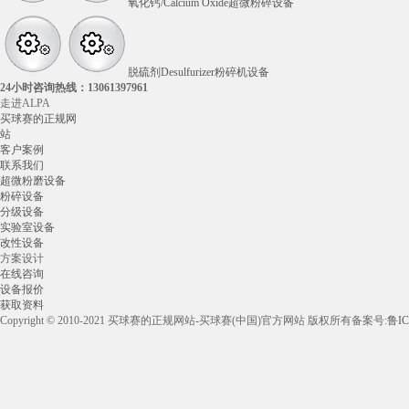
氧化钙/Calcium Oxide超微粉碎设备
脱硫剂Desulfurizer粉碎机设备
24小时咨询热线：
13061397961
走进ALPA
买球赛的正规网
站
客户案例
联系我们
超微粉磨设备
粉碎设备
分级设备
实验室设备
改性设备
方案设计
在线咨询
设备报价
获取资料
Copyright © 2010-2021 买球赛的正规网站-买球赛(中国)官方网站 版权所有
备案号:
鲁IC