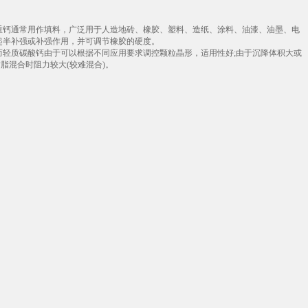
重钙通常用作填料，广泛用于人造地砖、橡胶、塑料、造纸、涂料、油漆、油墨、电
起半补强或补强作用，并可调节橡胶的硬度。
而轻质碳酸钙由于可以根据不同应用要求调控颗粒晶形，适用性好;由于沉降体积大或
脂混合时阻力较大(较难混合)。