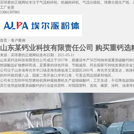
买球赛的正规网站专注于气流粉碎机、机械粉碎机、气流分级机、球磨分级生产线、
工厂全景
13061397961
首页
>
客户案例
山东某钙业科技有限责任公司 购买重钙选粉机
来源：买球赛的正规网站
发布日期：2021-05-11
山东某钙业科技有限责任公司成立于2017年，新建设年产50万吨纳米级重质碳酸钙粉
然碳酸盐矿物磨碎而成，是重要的绿色环保、节能减排、符合国家可持续发展的非金
公司位于山东省寿光市羊口镇圣海东路临港工业园区2001号，寿光市交通发达，铁
的外环路四通八达，国家二类开放口岸羊口港，可直达周边国家和地区。
公司有立型和环轮型磨粉机两种规格磨机生产超细碳酸钙，工艺先进，不仅降低超细
其它使用超细重质碳酸钙的行业提供原料，对我国塑料、造纸、橡胶、涂料、油漆等