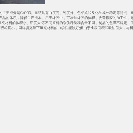
主要成分是CaCO3。重钙具有白度高、纯度好、色相柔和及化学成分稳定等特点。
产品的体积，降低生产成本。用于橡胶中，可增加橡胶的体积，改善橡胶的加工性，
下填充材料的体积小、密度大;③不同原料的杂质种类和含量不同，制品的色泽不稳定。
原级粒度小，同样填充量下填充材料的力学性能较好;但由于比表面积和吸油值大，与树