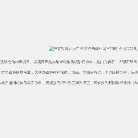
同时配套建设仓储物流项目。该项目产品为纳米级重质碳酸钙粉体，是由方解石、大理石等天
，益羊铁路纵贯南北，大莱龙铁路横穿东西，潍高、羊临等省道、国道纵横交错，新修
体或用超细粉体作表面涂料，更能提高纸张强度和光泽度。可有效为我国造纸业行业与