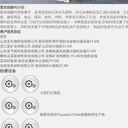
重质碳酸钙介绍：
重质碳酸钙简称重钙，是用优质的石灰石为原料，经石灰磨粉机加工成白色粉体，它的
缆、建筑用品、食品、医药、纺织、饲料、牙膏等日用化工行业，作填充剂起到增加
重钙粉应用特点是: ①由于比表面积和吸油值小，与树脂混合较容易;②相同填充量
堆积密度小，同样填充量下可增加制品的体积;由于杂质较少，制品的色差均匀;由于
用户还关注过
更多
山东某生物科技有限公司 购买秸秆类纤维粉末超细分级设备FL600
浙江某矿业有限公司 采购矿山石粉分级机FL360
山东某节能科技股份有限公司 采购粉煤灰超微分级机设备FL450
攀枝花某新材料科技有限公司 采购矿渣球磨机+FL360分级机设备
某高科集团 购买金属粉末分选机FW200
吉林某新材料有限公司 购买铁粉分级机FL360
粉磨设备
小苏打打散机
膨胀珍珠岩/Expanded Perlite超微粉碎生产线