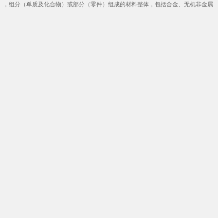
元材料”是指由三种化学成分（元素），组分（单质及化合物）或部分（零件）组成的材料整体，包括合金、无机非金属