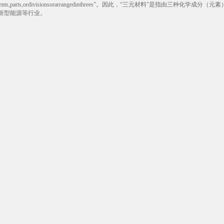
reeelements,parts,ordivisionsorarrangedinthrees”。因此，“三
新型能源等行业。