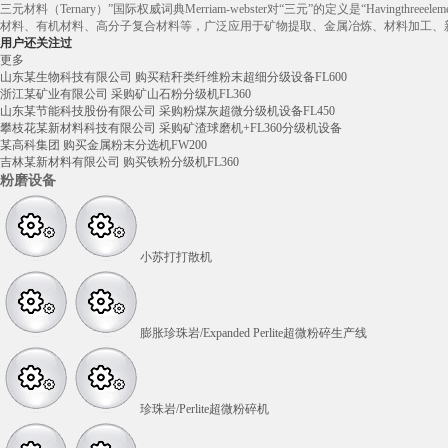
三元材料（Ternary）”国际权威词典Merriam-webster对“三元”的定义是“Havingth
材料、有机材料、高分子复合材料等，广泛应用于矿物提取、金属冶炼、材料加工、
用户还关注过
更多
山东某生物科技有限公司 购买秸秆类纤维粉末超细分级设备FL600
浙江某矿业有限公司 采购矿山石粉分级机FL360
山东某节能科技股份有限公司 采购粉煤灰超微分级机设备FL450
攀枝花某新材料科技有限公司 采购矿渣球磨机+FL360分级机设备
某高科集团 购买金属粉末分选机FW200
吉林某新材料有限公司 购买铁粉分级机FL360
粉磨设备
小苏打打散机
膨胀珍珠岩/Expanded Perlite超微粉碎生产线
珍珠岩/Perlite超微粉碎机