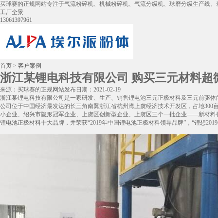
买球赛的正规网站专注于气流粉碎机、机械粉碎机、气流分级机、球磨分级生产线、
工厂全景
13061397961
首页
>
客户案例
浙江某锂电科技有限公司 购买三元材料超微
来源：买球赛的正规网站
发布日期：2021-02-19
浙江某锂电科技有限公司是一家研发、生产、销售锂电池三元正极材料及三元前驱体的国家高新技术
公司位于中国经济最发达的长三角南翼浙江省杭州湾上虞经济技术开发区，占地300
小企业、绍兴市隐形冠军企业、上虞区创新型企业、上虞区三个一批企业——新材料行业
锂电池正极材料十大品牌，并荣获“2019年中国锂电池正极材料领导品牌”，“锂想201