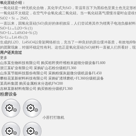
氧化亚硅介绍：
一氧化硅是一种无机化合物，其化学式为SiO，常温常压下为黑棕色至黄土色无定形粉末
一氧化硅不太稳定，在空气中会氧化成二氧化硅。当一氧化硅蒸气缓慢冷凝时会逆歧化
SiO2 + Si → 2SiO。
一直以来，因氧化亚硅(SiO)良好的体积效应，人们尝试将其作为锂离子电池负极材料
SiO+Li→Li2O+Si (1)
SiO+Li→Li4SiO4+Si (2)
Si+Li→Li4.4Si (3)
生成的Li2O、Li4SiO4以骨架网络析出，充当了一种良好的原位缓冲基质，有
的团聚现象，对循环稳定性有利。这也正是氧化亚硅(SiO)材料一直被人们所看好，
用户还关注过
更多
山东某生物科技有限公司 购买秸秆类纤维粉末超细分级设备FL600
浙江某矿业有限公司 采购矿山石粉分级机FL360
山东某节能科技股份有限公司 采购粉煤灰超微分级机设备FL450
攀枝花某新材料科技有限公司 采购矿渣球磨机+FL360分级机设备
某高科集团 购买金属粉末分选机FW200
吉林某新材料有限公司 购买铁粉分级机FL360
粉磨设备
小苏打打散机