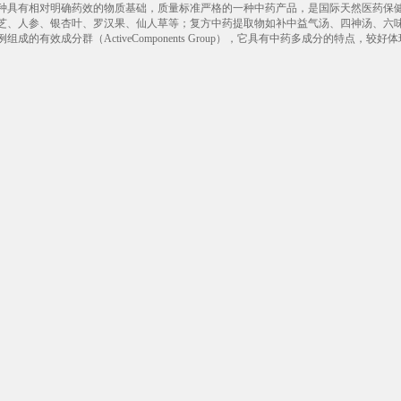
种具有相对明确药效的物质基础，质量标准严格的一种中药产品，是国际天然医药保
芝、人参、银杏叶、罗汉果、仙人草等；复方中药提取物如补中益气汤、四神汤、六
有效成分群（ActiveComponents Group），它具有中药多成分的特点