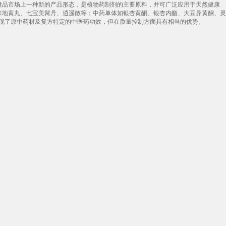
健品市场上一种新的产品形态，是植物药制剂的主要原料，并可广泛应用于天然健康
味地黄丸、七宝美髯丹、逍遥散等；中药单体如银杏黄酮、银杏内酯、大豆异黄酮、灵
，较好体现了原中药材及复方特定的中医药功效，但在质量控制方面具有相当的优势。