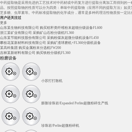
中药提取物是采用先进的工艺技术对中药材或中药复方进行提取分离加工而得到的一
品。按照提取物的性质可以分为四类：单味中药提取物（应用不同的提取方法）如灵
芝多糖、虫草素等。中药标准提取物的化学成分，通常是多种药理活性物质按一定比例组成的
用户还关注过
更多
山东某生物科技有限公司 购买秸秆类纤维粉末超细分级设备FL600
浙江某矿业有限公司 采购矿山石粉分级机FL360
山东某节能科技股份有限公司 采购粉煤灰超微分级机设备FL450
攀枝花某新材料科技有限公司 采购矿渣球磨机+FL360分级机设备
某高科集团 购买金属粉末分选机FW200
吉林某新材料有限公司 购买铁粉分级机FL360
粉磨设备
小苏打打散机
膨胀珍珠岩/Expanded Perlite超微粉碎生产线
珍珠岩/Perlite超微粉碎机