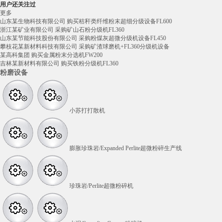
用户还关注过
更多
山东某生物科技有限公司 购买秸秆类纤维粉末超细分级设备FL600
浙江某矿业有限公司 采购矿山石粉分级机FL360
山东某节能科技股份有限公司 采购粉煤灰超微分级机设备FL450
攀枝花某新材料科技有限公司 采购矿渣球磨机+FL360分级机设备
某高科集团 购买金属粉末分选机FW200
吉林某新材料有限公司 购买铁粉分级机FL360
粉磨设备
小苏打打散机
膨胀珍珠岩/Expanded Perlite超微粉碎生产线
珍珠岩/Perlite超微粉碎机