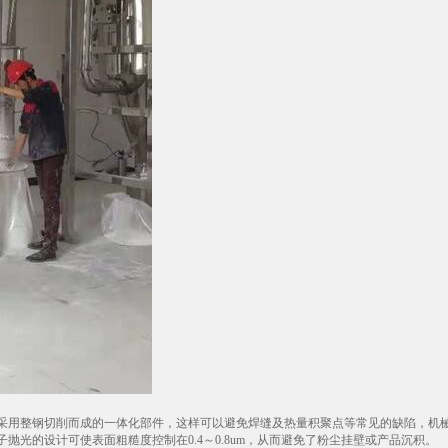
采用整钢切削而成的一体化部件，这样可以避免焊缝及热量积聚点等常见的缺陷，机
光的设计可使表面粗糙度控制在0.4～0.8um，从而避免了粉尘挂壁或产品沉积。