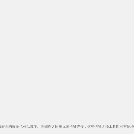
械表面的瑕疵也可以减少。各部件之间用无菌卡箍连接，这些卡箍无须工具即可方便地