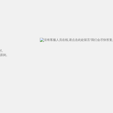
村。
本原则。