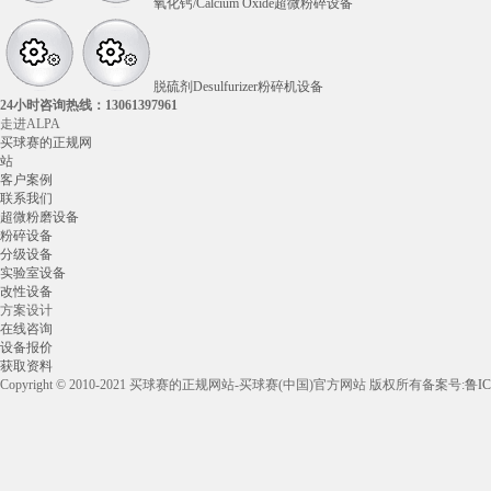
氧化钙/Calcium Oxide超微粉碎设备
脱硫剂Desulfurizer粉碎机设备
24小时咨询热线：
13061397961
走进ALPA
买球赛的正规网
站
客户案例
联系我们
超微粉磨设备
粉碎设备
分级设备
实验室设备
改性设备
方案设计
在线咨询
设备报价
获取资料
Copyright © 2010-2021 买球赛的正规网站-买球赛(中国)官方网站 版权所有
备案号:
鲁IC