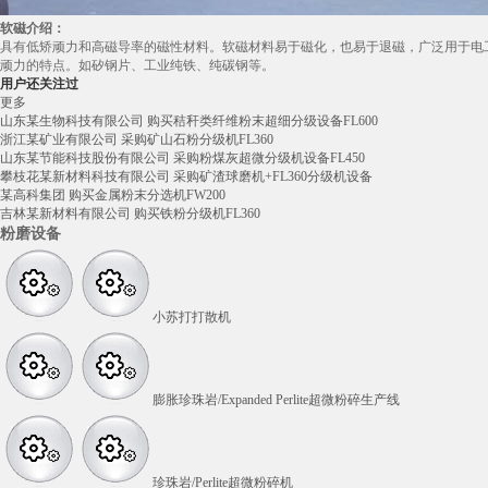
软磁介绍：
具有低矫顽力和高磁导率的磁性材料。软磁材料易于磁化，也易于退磁，广泛用于电
顽力的特点。如矽钢片、工业纯铁、纯碳钢等。
用户还关注过
更多
山东某生物科技有限公司 购买秸秆类纤维粉末超细分级设备FL600
浙江某矿业有限公司 采购矿山石粉分级机FL360
山东某节能科技股份有限公司 采购粉煤灰超微分级机设备FL450
攀枝花某新材料科技有限公司 采购矿渣球磨机+FL360分级机设备
某高科集团 购买金属粉末分选机FW200
吉林某新材料有限公司 购买铁粉分级机FL360
粉磨设备
小苏打打散机
膨胀珍珠岩/Expanded Perlite超微粉碎生产线
珍珠岩/Perlite超微粉碎机