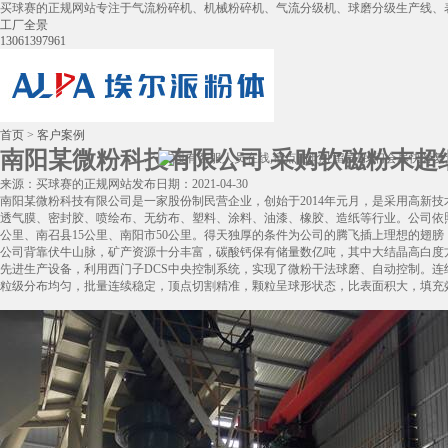
买球赛的正规网站专注于气流粉碎机、机械粉碎机、气流分级机、球磨分级生产线、
工厂全景
13061397961
首页
>
客户案例
南阳某微粉科技有限公司 采购软磁粉末超细
来源：买球赛的正规网站
发布日期：2021-04-30
南阳某微粉科技有限公司是一家股份制民营企业，创始于2014年元月，是采用高新技
透气膜、密封胶、喷绘布、无纺布、塑料、涂料、油漆、橡胶、造纸等行业。公司依照国
公里、南召县15公里、南阳市50公里。得天独厚的条件为公司的腾飞插上理想的翅
公司背靠伏牛山脉，矿产资源十分丰富，碳酸钙保有储量数亿吨，其中大结晶高白度
先进生产设备，利用西门子DCS中央控制系统，实现了微粉干法球磨、自动控制。连续稳定的智能
粒级分布均匀，批量连续稳定，顶点切割精准，颗粒呈球形状态，比表面积大，填充