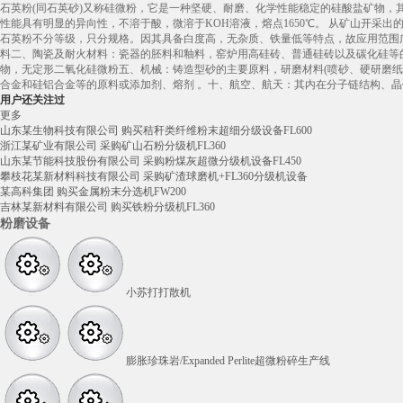
石英粉(同石英砂)又称硅微粉，它是一种坚硬、耐磨、化学性能稳定的硅酸盐矿物，其主要
性能具有明显的异向性，不溶于酸，微溶于KOH溶液，熔点1650℃。 从矿山开采出的
石英粉不分等级，只分规格。因其具备白度高，无杂质、铁量低等特点，故应用范围
料二、陶瓷及耐火材料：瓷器的胚料和釉料，窑炉用高硅砖、普通硅砖以及碳化硅等
物，无定形二氧化硅微粉五、机械：铸造型砂的主要原料，研磨材料(喷砂、硬研磨纸
合金和硅铝合金等的原料或添加剂、熔剂 。十、航空、航天：其内在分子链结构、
用户还关注过
更多
山东某生物科技有限公司 购买秸秆类纤维粉末超细分级设备FL600
浙江某矿业有限公司 采购矿山石粉分级机FL360
山东某节能科技股份有限公司 采购粉煤灰超微分级机设备FL450
攀枝花某新材料科技有限公司 采购矿渣球磨机+FL360分级机设备
某高科集团 购买金属粉末分选机FW200
吉林某新材料有限公司 购买铁粉分级机FL360
粉磨设备
小苏打打散机
膨胀珍珠岩/Expanded Perlite超微粉碎生产线