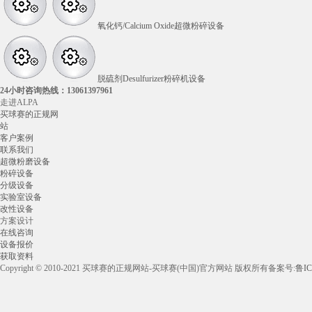
氧化钙/Calcium Oxide超微粉碎设备
脱硫剂Desulfurizer粉碎机设备
24小时咨询热线：
13061397961
走进ALPA
买球赛的正规网
站
客户案例
联系我们
超微粉磨设备
粉碎设备
分级设备
实验室设备
改性设备
方案设计
在线咨询
设备报价
获取资料
Copyright © 2010-2021 买球赛的正规网站-买球赛(中国)官方网站 版权所有
备案号:
鲁IC