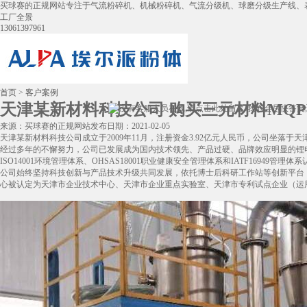
买球赛的正规网站专注于气流粉碎机、机械粉碎机、气流分级机、球磨分级生产线、
工厂全景
13061397961
首页
>
客户案例
天津某新材料科技公司 购买三元材料MQP
来源：买球赛的正规网站
发布日期：2021-02-05
天津某新材料科技公司成立于2009年11月，注册资金3.92亿元人民币，公司坐
经过多年的不懈努力，公司已发展成为国内技术领先、产品过硬、品牌效应明显的锂电
ISO14001环境管理体系、OHSAS18001职业健康安全管理体系和IATF16949管理体
公司始终坚持科技创新与产品技术升级共同发展，依托博士后科研工作站等创新平台
心被认定为天津市企业技术中心、天津市企业重点实验室、天津市专利试点企业（运