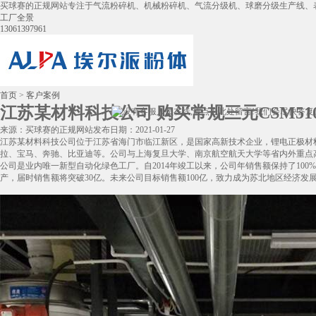
买球赛的正规网站专注于气流粉碎机、机械粉碎机、气流分级机、球磨分级生产线、
工厂全景
13061397961
首页
>
客户案例
江苏某材料科技公司 购买常规三元CSM51
来源：买球赛的正规网站
发布日期：2021-01-27
江苏某材料科技公司位于江苏省海门市临江新区，是国家高新技术企业，锂电正极材
拉、宝马、奔驰、比亚迪等。公司与上海复旦大学、南京航空航天大学等省内外重点
公司是业内唯一新型自动化绿色工厂。自2014年竣工以来，公司年销售额保持了100
产，届时销售额将突破30亿。未来公司目标销售额100亿，致力成为苏北地区经济