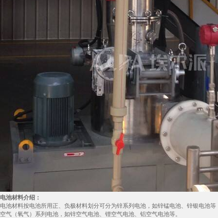
电池材料介绍：
电池材料按电池所用正、负极材料划分可分为锌系列电池，如锌锰电池、锌银电池等
空气（氧气）系列电池，如锌空气电池、锂空气电池、铝空气电池等。