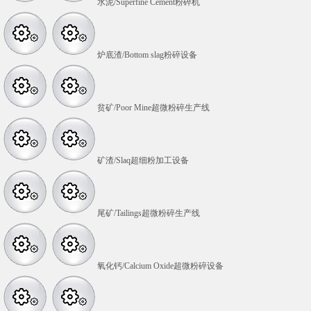
水泥/Superfine Cement粉碎机
炉底渣/Bottom slag粉碎设备
贫矿/Poor Mine超微粉碎生产线
矿渣/Slaq超细粉加工设备
尾矿/Tailings超微粉碎生产线
氧化钙/Calcium Oxide超微粉碎设备