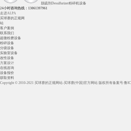
脱硫剂Desulfurizer粉碎机设备
24小时咨询热线：
13061397961
走进ALPA
买球赛的正规网
站
客户案例
联系我们
超微粉磨设备
粉碎设备
分级设备
实验室设备
改性设备
方案设计
在线咨询
设备报价
获取资料
Copyright © 2010-2021 买球赛的正规网站-买球赛(中国)官方网站 版权所有
备案号:
鲁IC