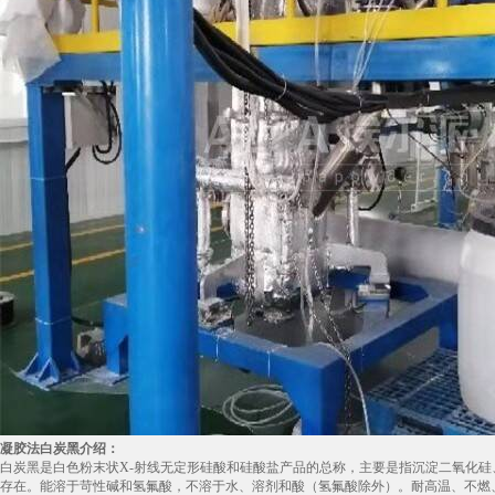
凝胶法白炭黑介绍：
白炭黑是白色粉末状X-射线无定形硅酸和硅酸盐产品的总称，主要是指沉淀二氧化硅、
存在。能溶于苛性碱和氢氟酸，不溶于水、溶剂和酸（氢氟酸除外）。耐高温、不燃