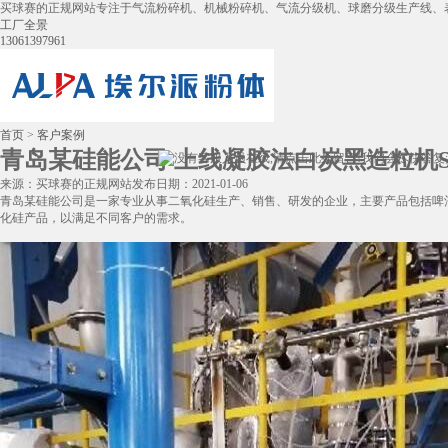
买球赛的正规网站专注于气流粉碎机、机械粉碎机、气流分级机、球磨分级生产线、
工厂全景
13061397961
首页
>
客户案例
青岛某硅能公司 上线凝胶法白炭黑造粒机S-
来源：买球赛的正规网站
发布日期：2021-01-06
青岛某硅能公司是一家专业从事二氧化硅生产、销售、研发的企业，主要产品包括啤
化硅产品，以满足不同客户的需求。