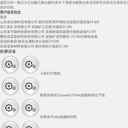
凝胶法则一般以为正硅酸乙酯在酸性条件下缓慢水解聚合形成溶胶而后陈化至凝胶状
更好控制。
用户还关注过
更多
山东某生物科技有限公司 购买秸秆类纤维粉末超细分级设备FL600
浙江某矿业有限公司 采购矿山石粉分级机FL360
山东某节能科技股份有限公司 采购粉煤灰超微分级机设备FL450
攀枝花某新材料科技有限公司 采购矿渣球磨机+FL360分级机设备
某高科集团 购买金属粉末分选机FW200
吉林某新材料有限公司 购买铁粉分级机FL360
粉磨设备
小苏打打散机
膨胀珍珠岩/Expanded Perlite超微粉碎生产线
珍珠岩/Perlite超微粉碎机