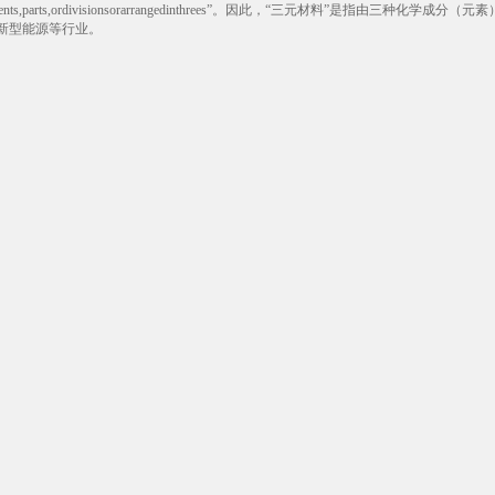
reeelements,parts,ordivisionsorarrangedinthrees”。因此，“三
新型能源等行业。