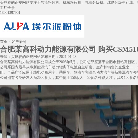
买球赛的正规网站专注于气流粉碎机、机械粉碎机、气流分级机、球磨分级生产线、
工厂全景
13061397961
首页
>
客户案例
合肥某高科动力能源有限公司 购买CSM5
来源：买球赛的正规网站
发布日期：2021-01-23
合肥某高科动力能源有限公司成立于2006年5月，公司总部座落于合肥市新站高新
公司系国内最早从事新能源汽车动力锂离子电池自主研发、生产和销售的企业之一，
组。产品广泛应用于纯电动商用车、乘用车、物流车和混合动力汽车等新能源汽车领
公司拥有各类研发人员2000多人，其中博士150余人，50多名外籍人才，以及100