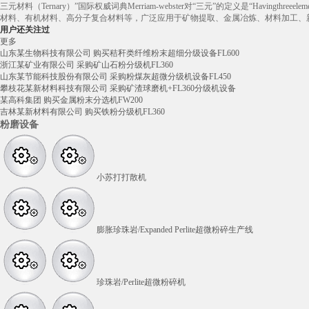
三元材料（Ternary）”国际权威词典Merriam-webster对“三元”的定义是“Havingth
材料、有机材料、高分子复合材料等，广泛应用于矿物提取、金属冶炼、材料加工、
用户还关注过
更多
山东某生物科技有限公司 购买秸秆类纤维粉末超细分级设备FL600
浙江某矿业有限公司 采购矿山石粉分级机FL360
山东某节能科技股份有限公司 采购粉煤灰超微分级机设备FL450
攀枝花某新材料科技有限公司 采购矿渣球磨机+FL360分级机设备
某高科集团 购买金属粉末分选机FW200
吉林某新材料有限公司 购买铁粉分级机FL360
粉磨设备
小苏打打散机
膨胀珍珠岩/Expanded Perlite超微粉碎生产线
珍珠岩/Perlite超微粉碎机