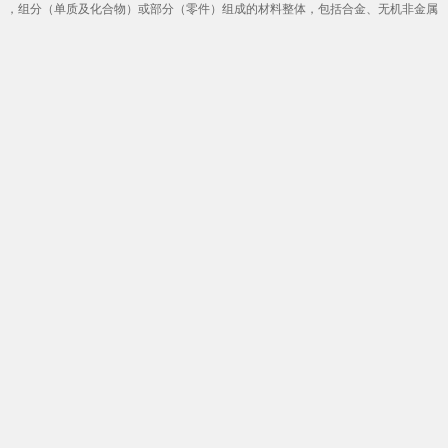
元材料”是指由三种化学成分（元素），组分（单质及化合物）或部分（零件）组成的材料整体，包括合金、无机非金属