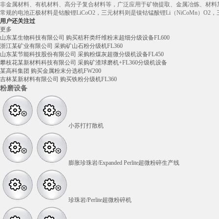
非金属材料、有机材料、高分子复合材料等，广泛应用于矿物提取、金属冶炼、材料
常规的电池正极材料是钴酸锂LiCoO2，三元材料则是镍钴锰酸锂Li（NiCoMn
用户还关注过
更多
山东某生物科技有限公司 购买秸秆类纤维粉末超细分级设备FL600
浙江某矿业有限公司 采购矿山石粉分级机FL360
山东某节能科技股份有限公司 采购粉煤灰超微分级机设备FL450
攀枝花某新材料科技有限公司 采购矿渣球磨机+FL360分级机设备
某高科集团 购买金属粉末分选机FW200
吉林某新材料有限公司 购买铁粉分级机FL360
粉磨设备
小苏打打散机
膨胀珍珠岩/Expanded Perlite超微粉碎生产线
珍珠岩/Perlite超微粉碎机